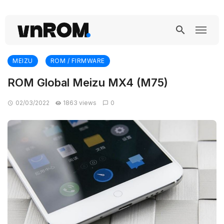
MEIZU
ROM / FIRMWARE
ROM Global Meizu MX4 (M75)
02/03/2022
1863 views
0