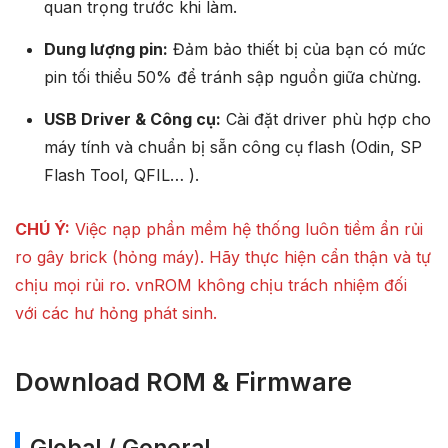
quan trọng trước khi làm.
Dung lượng pin:
Đảm bảo thiết bị của bạn có mức
pin tối thiểu 50% để tránh sập nguồn giữa chừng.
USB Driver & Công cụ:
Cài đặt driver phù hợp cho
máy tính và chuẩn bị sẵn công cụ flash (Odin, SP
Flash Tool, QFIL… ).
CHÚ Ý:
Việc nạp phần mềm hệ thống luôn tiềm ẩn rủi
ro gây brick (hỏng máy). Hãy thực hiện cẩn thận và tự
chịu mọi rủi ro. vnROM không chịu trách nhiệm đối
với các hư hỏng phát sinh.
Download ROM & Firmware
Global / General