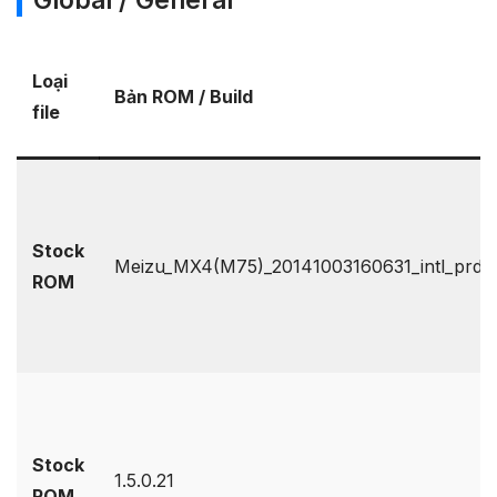
Loại
Bản ROM / Build
file
Stock
Meizu_MX4(M75)_20141003160631_intl_prd_st
ROM
Stock
1.5.0.21
ROM