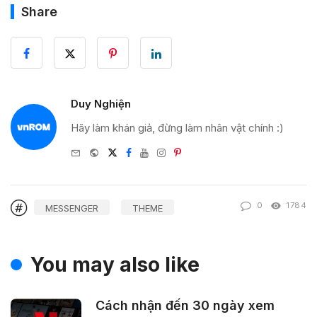
Share
Duy Nghiện
Hãy làm khán giả, đừng làm nhân vật chính :)
e-
Website
Twitter
Facebook
Youtube
Instagram
Pinterest
mail
0
1784
MESSENGER
THEME
You may also like
Cách nhận đến 30 ngày xem