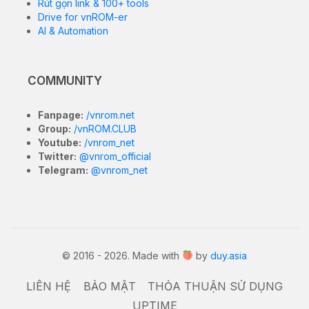
Rút gọn link & 100+ tools
Drive for vnROM-er
AI & Automation
COMMUNITY
Fanpage:
/vnrom.net
Group:
/vnROM.CLUB
Youtube:
/vnrom_net
Twitter:
@vnrom_official
Telegram:
@vnrom_net
© 2016 - 2026. Made with
by
duy.asia
LIÊN HỆ
BẢO MẬT
THỎA THUẬN SỬ DỤNG
UPTIME