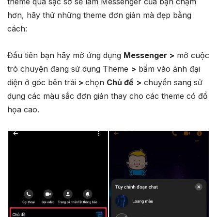
theme quá sặc sỡ sẽ làm Messenger của bạn chậm
hơn, hãy thử những theme đơn giản mà đẹp bằng
cách:
Đầu tiên bạn hãy mở ứng dụng
Messenger >
mở cuộc
trò chuyện đang sử dụng Theme
>
bấm vào ảnh đại
diện ở góc bên trái
>
chọn
Chủ đề
>
chuyển sang sử
dụng các màu sắc đơn giản thay cho các theme có đồ
họa cao.