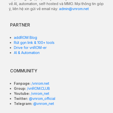
phần cứng có thể nói là mạnh mẽ nhất ở thời điểm
hiện tại.
Black Shark 4 Pro để lộ cấu hình khủng trên
cơ sở dữ liệu của Google Play Console
Tuần trước, Black Shark 4 có tên mã kaiser và mang
số model KSR-A0 đã được phát hiện trên Google Play
Console với màn hình Full HD+ và RAM 8 GB. Mới
đây, một mẫu Black Shark khác có tên mã penrose đã
lộ diện trên Google Play Console, để lộ một vài thông
số cấu hình chính.
Các báo cáo trước đó đã đề cập đến Black Shark 4
với số model KSR-40, trong khi thiết bị mới xuất hiện
này lại có số model là PRS-A0. Khả năng cao đây