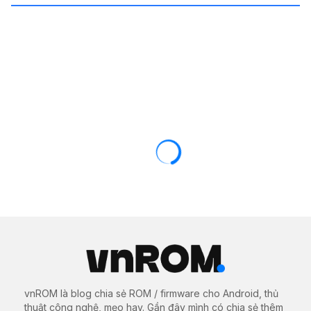
TIN TỨC
Black Shark 4 Pro bất ngờ được tìm
thấy trên Google Play Console với cấu
hình siêu khủng
09/02/2021
1595 views
0
Chiếc gaming phone thế hệ mới của Xiaomi có tên
Black Shark 4 Pro mới đây đã vừa được tìm thấy trên
cơ sở dữ liệu của Google Play Console với cấu hình