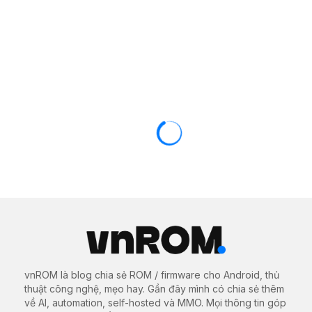
LENOVO
ROM / FIRMWARE
Rom stock cho Lenovo Tab V7 (PB-
6505Y / PB-6505M / PB-6505MC)
11/01/2021
2488 views
0