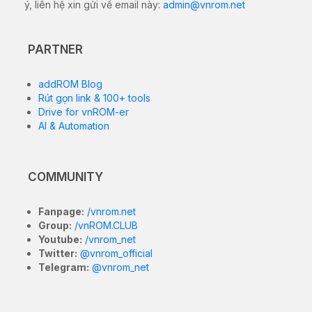
Tại đây bạn có thể tải về bộ file ROM gốc (Stock
Firmware) chính thức mới nhất cho
stock cho Lenovo
Tab V7 PB-6505Y / PB-6505M / PB-6505MC
. Các file
này cực kỳ cần thiết để khắc phục các sự cố phần
mềm, sửa lỗi treo logo (bootloop), nâng cấp/hạ cấp
hệ điều hành hoặc khôi phục thiết bị về trạng thái nhà
sản xuất.
6.95-inch IPS FHD (1080 x 2160
Màn hình
pixels), 18:9 aspect ratio