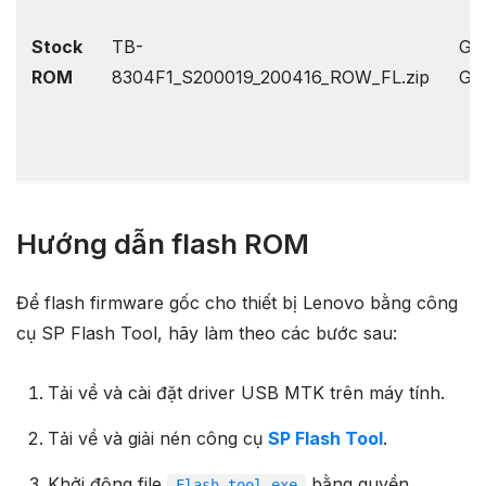
Stock
TB-
Glo
ROM
8304F1_S200019_200416_ROW_FL.zip
Ge
Hướng dẫn flash ROM
Để flash firmware gốc cho thiết bị Lenovo bằng công
cụ SP Flash Tool, hãy làm theo các bước sau:
Tải về và cài đặt driver USB MTK trên máy tính.
Tải về và giải nén công cụ
SP Flash Tool
.
Khởi động file
bằng quyền
Flash_tool.exe