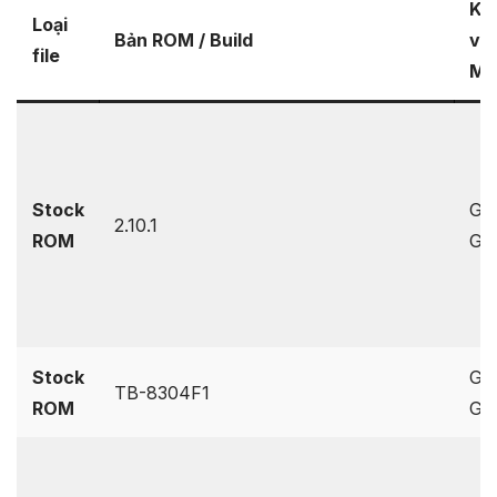
Kh
Loại
Bản ROM / Build
vực
file
Mo
Stock
Glo
2.10.1
ROM
Ge
Stock
Glo
TB-8304F1
ROM
Ge