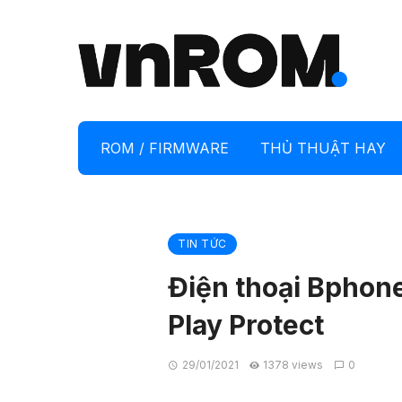
ROM / FIRMWARE
THỦ THUẬT HAY
TIN TỨC
Điện thoại Bphon
Play Protect
29/01/2021
1378 views
0