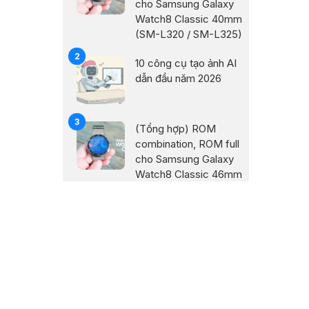
cho Samsung Galaxy
Watch8 Classic 40mm
(SM-L320 / SM-L325)
10 công cụ tạo ảnh AI
dẫn đầu năm 2026
(Tổng hợp) ROM
combination, ROM full
cho Samsung Galaxy
Watch8 Classic 46mm
(SM-L500 / SM-
L505)
Aider – AI pair
programmer trong
terminal cho dev
Cách tải và cài đặt