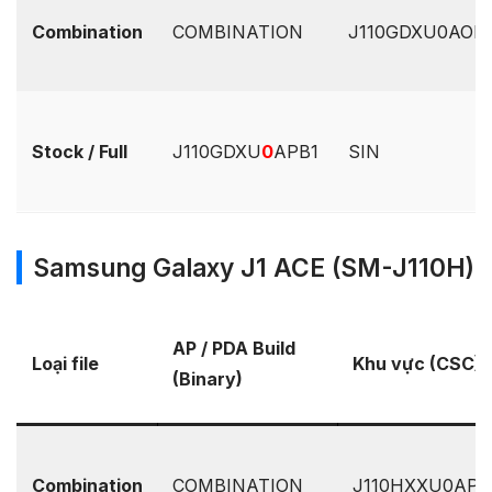
Combination
COMBINATION
J110GDXU0AOK3
Stock / Full
J110GDXU
0
APB1
SIN
Samsung Galaxy J1 ACE (SM-J110H)
AP / PDA Build
Loại file
Khu vực (CSC)
(Binary)
Combination
COMBINATION
J110HXXU0APJ1