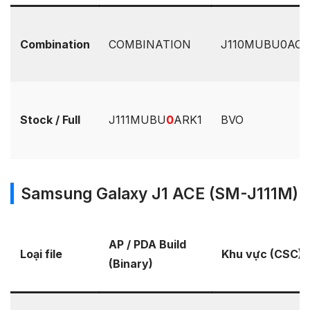
Combination
COMBINATION
J110MUBU0AOK1
Stock / Full
J111MUBU
0
ARK1
BVO
Samsung Galaxy J1 ACE (SM-J111M)
AP / PDA Build
Loại file
Khu vực (CSC)
(Binary)