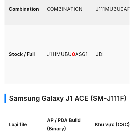
Combination
COMBINATION
J111MUBU0APE1
Stock / Full
J111MUBU
0
ASG1
JDI
Samsung Galaxy J1 ACE (SM-J111F)
AP / PDA Build
Loại file
Khu vực (CSC)
(Binary)