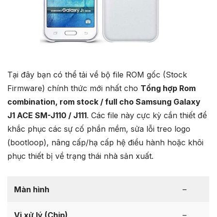
Tại đây bạn có thể tải về bộ file ROM gốc (Stock
Firmware) chính thức mới nhất cho
Tổng hợp Rom
combination, rom stock / full cho Samsung Galaxy
J1 ACE SM-J110 / J111
. Các file này cực kỳ cần thiết để
khắc phục các sự cố phần mềm, sửa lỗi treo logo
(bootloop), nâng cấp/hạ cấp hệ điều hành hoặc khôi
phục thiết bị về trạng thái nhà sản xuất.
Màn hình
–
Vi xử lý (Chip)
–