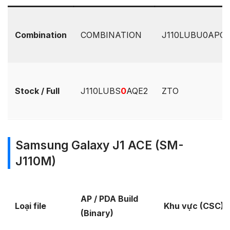
Combination
COMBINATION
J110LUBU0APC1.
Stock / Full
J110LUBS
0
AQE2
ZTO
Samsung Galaxy J1 ACE (SM-
J110M)
AP / PDA Build
Loại file
Khu vực (CSC)
(Binary)