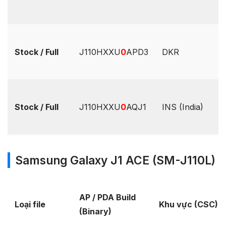
Stock / Full
J110HXXU
0
APD3
DKR
Stock / Full
J110HXXU
0
AQJ1
INS (India)
Samsung Galaxy J1 ACE (SM-J110L)
AP / PDA Build
Loại file
Khu vực (CSC)
(Binary)