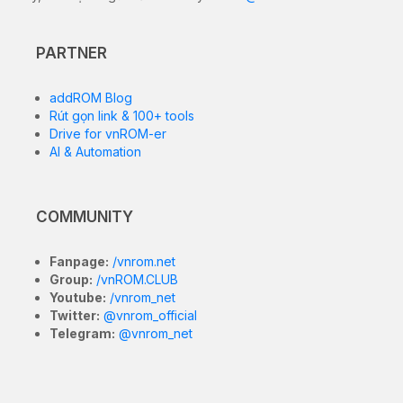
PARTNER
addROM Blog
Rút gọn link & 100+ tools
Drive for vnROM-er
AI & Automation
COMMUNITY
Fanpage:
/vnrom.net
Group:
/vnROM.CLUB
Youtube:
/vnrom_net
Twitter:
@vnrom_official
Telegram:
@vnrom_net