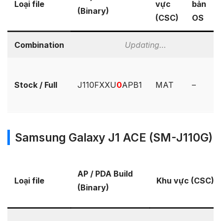
Loại file
vực
bản
(Binary)
(CSC)
OS
Combination
Updating…
Stock / Full
J110FXXU
0
APB1
MAT
–
Samsung Galaxy J1 ACE (SM-J110G)
AP / PDA Build
Loại file
Khu vực (CSC)
(Binary)