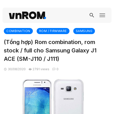
COMBINATION
ROM / FIRMWARE
SAMSUNG
(Tổng hợp) Rom combination, rom
stock / full cho Samsung Galaxy J1
ACE (SM-J110 / J111)
30/08/2020
2791 views
0