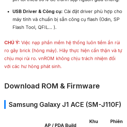
USB Driver & Công cụ:
Cài đặt driver phù hợp cho
máy tính và chuẩn bị sẵn công cụ flash (Odin, SP
Flash Tool, QFIL… ).
CHÚ Ý:
Việc nạp phần mềm hệ thống luôn tiềm ẩn rủi
ro gây brick (hỏng máy). Hãy thực hiện cẩn thận và tự
chịu mọi rủi ro. vnROM không chịu trách nhiệm đối
với các hư hỏng phát sinh.
Download ROM & Firmware
Samsung Galaxy J1 ACE (SM-J110F)
Khu
Phiên
AP / PDA Build