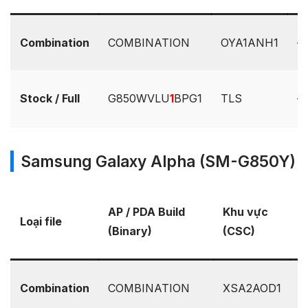
Combination
COMBINATION
OYA1ANH1
–
Stock / Full
G850WVLU
1
BPG1
TLS
–
Samsung Galaxy Alpha (SM-G850Y)
P
AP / PDA Build
Khu vực
Loại file
b
(Binary)
(CSC)
O
Combination
COMBINATION
XSA2AOD1
–