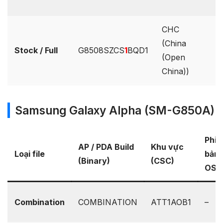
CHC
(China
Stock / Full
G8508SZCS
1
BQD1
–
(Open
China))
Samsung Galaxy Alpha (SM-G850A)
Phiê
AP / PDA Build
Khu vực
Loại file
bản
(Binary)
(CSC)
OS
Combination
COMBINATION
ATT1AOB1
–