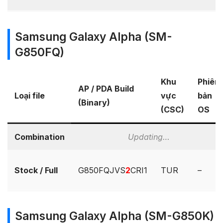
Samsung Galaxy Alpha (SM-
G850FQ)
Khu
Phiên
AP / PDA Build
Loại file
vực
bản
(Binary)
(CSC)
OS
Combination
Updating…
Stock / Full
G850FQJVS
2
CRI1
TUR
–
Samsung Galaxy Alpha (SM-G850K)