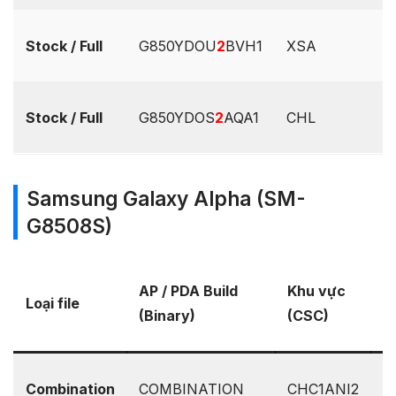
Stock / Full
G850YDOU
2
BVH1
XSA
–
Stock / Full
G850YDOS
2
AQA1
CHL
–
Samsung Galaxy Alpha (SM-
G8508S)
P
AP / PDA Build
Khu vực
Loại file
b
(Binary)
(CSC)
O
Combination
COMBINATION
CHC1ANI2
–