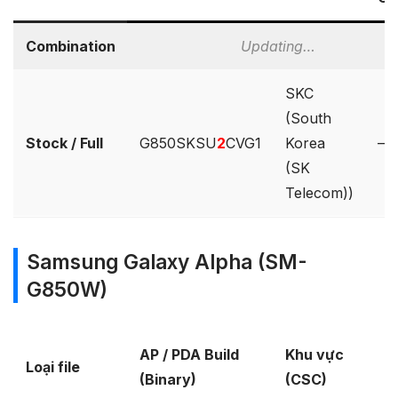
Combination
Updating…
SKC
(South
Stock / Full
G850SKSU
2
CVG1
Korea
–
(SK
Telecom))
Samsung Galaxy Alpha (SM-
G850W)
P
AP / PDA Build
Khu vực
Loại file
b
(Binary)
(CSC)
O