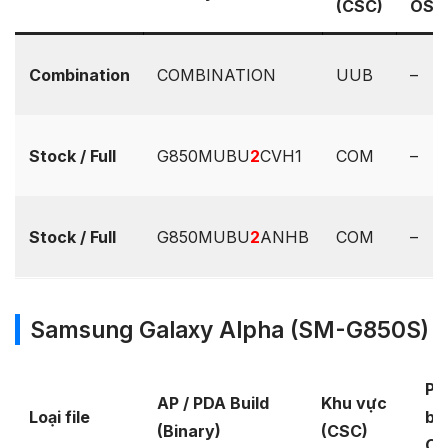
(CSC)
OS
Combination
COMBINATION
UUB
–
Stock / Full
G850MUBU
2
CVH1
COM
–
Stock / Full
G850MUBU
2
ANHB
COM
–
Samsung Galaxy Alpha (SM-G850S)
Ph
AP / PDA Build
Khu vực
Loại file
bả
(Binary)
(CSC)
O