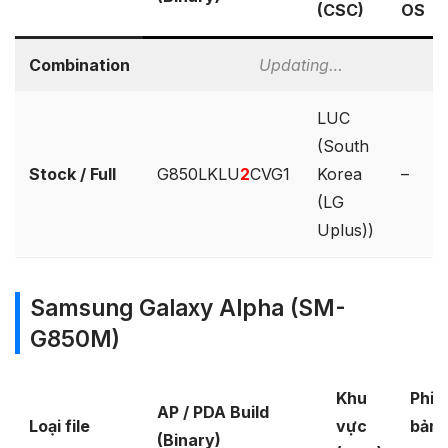
(CSC)
OS
Combination
Updating…
LUC
(South
Stock / Full
G850LKLU
2
CVG1
Korea
–
(LG
Uplus))
Samsung Galaxy Alpha (SM-
G850M)
Khu
Phiê
AP / PDA Build
Loại file
vực
bản
(Binary)