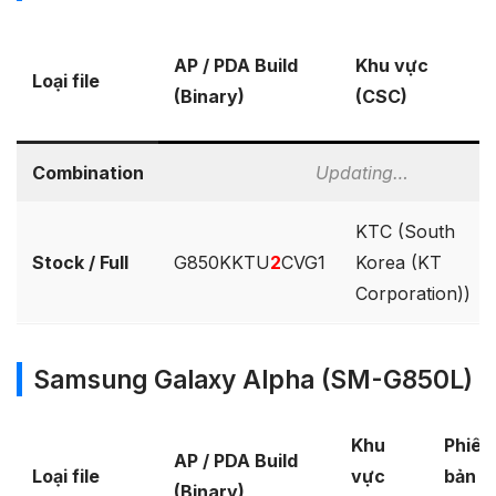
AP / PDA Build
Khu vực
Loại file
(Binary)
(CSC)
Combination
Updating…
KTC (South
Stock / Full
G850KKTU
2
CVG1
Korea (KT
Corporation))
Samsung Galaxy Alpha (SM-G850L)
Khu
Phiên
AP / PDA Build
Loại file
vực
bản
(Binary)