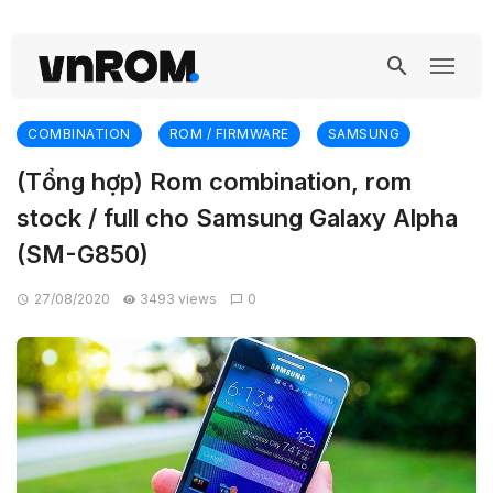
COMBINATION
ROM / FIRMWARE
SAMSUNG
(Tổng hợp) Rom combination, rom
stock / full cho Samsung Galaxy Alpha
(SM-G850)
27/08/2020
3493 views
0