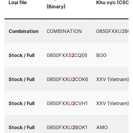
Loại file
Khu vực (CSC)
(Binary)
Combination
COMBINATION
G850FXXU2BOD
Stock / Full
G850FXXS
2
CQE6
BOG
Stock / Full
G850FXXU
2
COK6
XXV (Vietnam)
Stock / Full
G850FXXU
2
CVH1
XXV (Vietnam)
Stock / Full
G850FXXU
2
BOK1
AMO