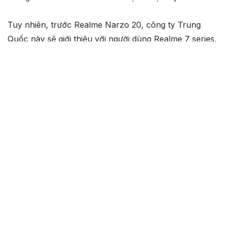
Tuy nhiên, trước Realme Narzo 20, công ty Trung
Quốc này sẽ giới thiệu với người dùng Realme 7 series,
dòng sản phẩm đã bị rò rỉ một vài thông tin thời gian
qua. Giám đốc Madhav Sheth của công ty cũng xác
nhận điều này qua một video chính thức. Đây được coi
là dòng sản phẩm kế nhiệm cho Realme 6 series lên
kệ vào đầu năm nay.
Được biết, Realme RMX2170 hay còn gọi là Realme 7
Pro đã xuất hiện trên chứng nhận TUV Rheinland một
thời gian trước đó, cho thấy điện thoại sẽ đi kèm với
hỗ trợ sạc nhanh 65W và viên pin có tổng dụng lượng
4,400 mAh. Trong khi chứng nhận Wi-Fi Alliance cho
thấy nó sẽ xuất xưởng với hỗ trợ Wi-Fi 5GHz và hệ
điều hành Android 10. Một hình ảnh teaser mới được