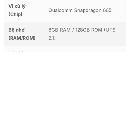
Vi xử lý
Qualcomm Snapdragon 665
(Chip)
Bộ nhớ
8GB RAM / 128GB ROM (UFS
(RAM/ROM)
2.1)
Hệ điều hành
Android 10, ColorOS 7.1
Dung lượng
5000 mAh, 18W fast charging
pin
Chuẩn bị & Lưu ý trước khi thực
hiện
Sao lưu dữ liệu:
Quá trình chạy ROM sẽ xóa sạch