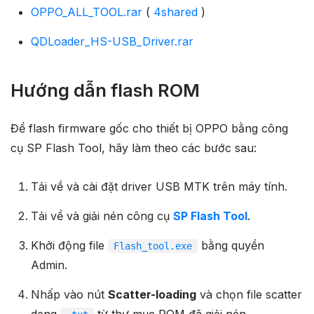
OPPO_ALL_TOOL.rar
(
4shared
)
QDLoader_HS-USB_Driver.rar
Hướng dẫn flash ROM
Để flash firmware gốc cho thiết bị OPPO bằng công
cụ SP Flash Tool, hãy làm theo các bước sau:
Tải về và cài đặt driver USB MTK trên máy tính.
Tải về và giải nén công cụ
SP Flash Tool
.
Khởi động file
bằng quyền
Flash_tool.exe
Admin.
Nhấp vào nút
Scatter-loading
và chọn file scatter
dạng
từ thư mục ROM đã giải nén.