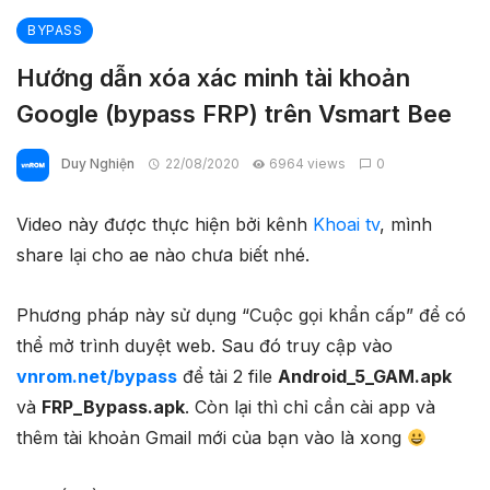
BYPASS
Hướng dẫn xóa xác minh tài khoản
Google (bypass FRP) trên Vsmart Bee
Duy Nghiện
22/08/2020
6964 views
0
Video này được thực hiện bởi kênh
Khoai tv
, mình
share lại cho ae nào chưa biết nhé.
Phương pháp này sử dụng “Cuộc gọi khẩn cấp” để có
thể mở trình duyệt web. Sau đó truy cập vào
vnrom.net/bypass
để tải 2 file
Android_5_GAM.apk
và
FRP_Bypass.apk
. Còn lại thì chỉ cần cài app và
thêm tài khoản Gmail mới của bạn vào là xong