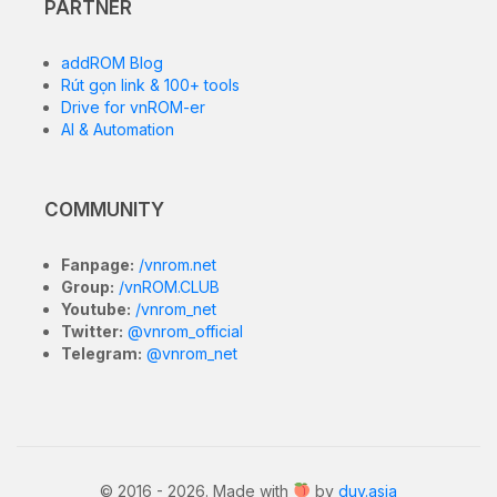
PARTNER
addROM Blog
Rút gọn link & 100+ tools
Drive for vnROM-er
AI & Automation
COMMUNITY
Fanpage:
/vnrom.net
Group:
/vnROM.CLUB
Youtube:
/vnrom_net
Twitter:
@vnrom_official
Telegram:
@vnrom_net
© 2016 - 2026. Made with
by
duy.asia