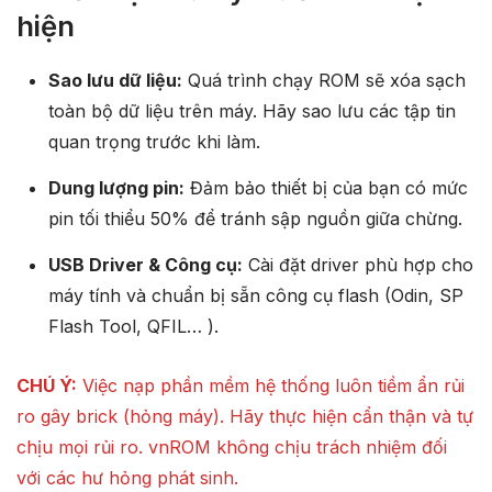
hiện
Sao lưu dữ liệu:
Quá trình chạy ROM sẽ xóa sạch
toàn bộ dữ liệu trên máy. Hãy sao lưu các tập tin
quan trọng trước khi làm.
Dung lượng pin:
Đảm bảo thiết bị của bạn có mức
pin tối thiểu 50% để tránh sập nguồn giữa chừng.
USB Driver & Công cụ:
Cài đặt driver phù hợp cho
máy tính và chuẩn bị sẵn công cụ flash (Odin, SP
Flash Tool, QFIL… ).
CHÚ Ý:
Việc nạp phần mềm hệ thống luôn tiềm ẩn rủi
ro gây brick (hỏng máy). Hãy thực hiện cẩn thận và tự
chịu mọi rủi ro. vnROM không chịu trách nhiệm đối
với các hư hỏng phát sinh.