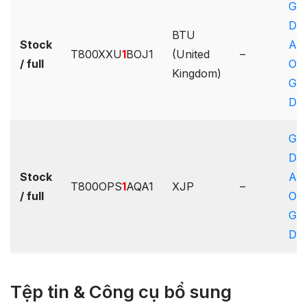
Goo
Dri
BTU
Stock
AF
T800XXU
1
BOJ1
(United
–
/ full
One
Kingdom)
Goo
Dri
Goo
Dri
Stock
AF
T800OPS
1
AQA1
XJP
–
/ full
One
Goo
Dri
Tệp tin & Công cụ bổ sung