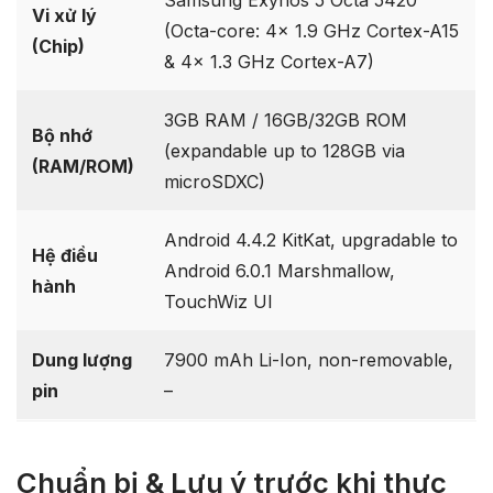
Samsung Exynos 5 Octa 5420
Vi xử lý
(Octa-core: 4x 1.9 GHz Cortex-A15
(Chip)
& 4x 1.3 GHz Cortex-A7)
3GB RAM / 16GB/32GB ROM
Bộ nhớ
(expandable up to 128GB via
(RAM/ROM)
microSDXC)
Android 4.4.2 KitKat, upgradable to
Hệ điều
Android 6.0.1 Marshmallow,
hành
TouchWiz UI
Dung lượng
7900 mAh Li-Ion, non-removable,
pin
–
Chuẩn bị & Lưu ý trước khi thực