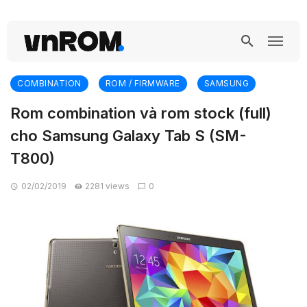
COMBINATION
ROM / FIRMWARE
SAMSUNG
Rom combination và rom stock (full)
cho Samsung Galaxy Tab S (SM-
T800)
02/02/2019
2281 views
0