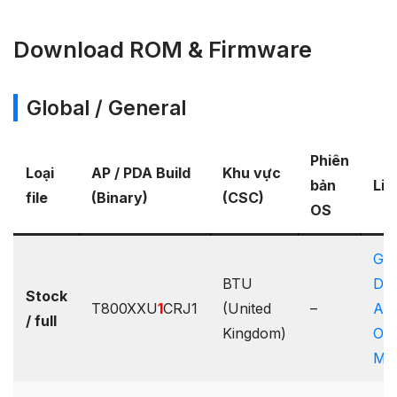
Download ROM & Firmware
Global / General
Phiên
Loại
AP / PDA Build
Khu vực
bản
Lin
file
(Binary)
(CSC)
OS
Goo
BTU
Dri
Stock
T800XXU
1
CRJ1
(United
–
AF
/ full
Kingdom)
One
Ma