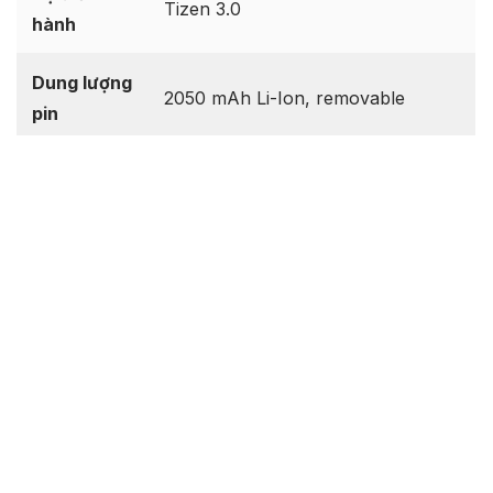
Tizen 3.0
hành
Dung lượng
2050 mAh Li-Ion, removable
pin
Chuẩn bị & Lưu ý trước khi thực
hiện
Sao lưu dữ liệu:
Quá trình chạy ROM sẽ xóa sạch
toàn bộ dữ liệu trên máy. Hãy sao lưu các tập tin
quan trọng trước khi làm.
Dung lượng pin:
Đảm bảo thiết bị của bạn có mức
pin tối thiểu 50% để tránh sập nguồn giữa chừng.
USB Driver & Công cụ:
Cài đặt driver phù hợp cho