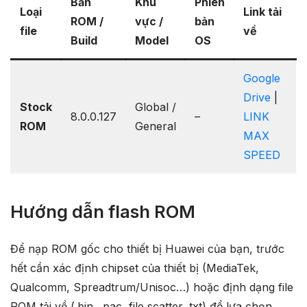
Bản
Khu
Phiên
Loại
Link tải
ROM /
vực /
bản
file
về
Build
Model
OS
Google
Drive
|
Stock
Global /
8.0.0.127
–
LINK
ROM
General
MAX
SPEED
Hướng dẫn flash ROM
Để nạp ROM gốc cho thiết bị Huawei của bạn, trước
hết cần xác định chipset của thiết bị (MediaTek,
Qualcomm, Spreadtrum/Unisoc…) hoặc định dạng file
ROM tải về (.bin, .pac, file scatter .txt) để lựa chọn