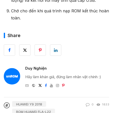
lượng) và kết nối với máy tính qua cáp USB.
Chờ cho đến khi quá trình nạp ROM kết thúc hoàn
toàn.
Share
Duy Nghiện
Hãy làm khán giả, đừng làm nhân vật chính :)
e-
Website
Twitter
Facebook
Youtube
Instagram
Pinterest
mail
HUAWEI Y9 2018
0
1833
ROM HUAWEI FLA-L22