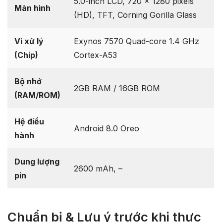
5.0-inch LCD, 720 x 1280 pixels
Màn hình
(HD), TFT, Corning Gorilla Glass
Vi xử lý
Exynos 7570 Quad-core 1.4 GHz
(Chip)
Cortex-A53
Bộ nhớ
2GB RAM / 16GB ROM
(RAM/ROM)
Hệ điều
Android 8.0 Oreo
hành
Dung lượng
2600 mAh, –
pin
Chuẩn bị & Lưu ý trước khi thực