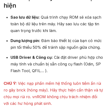
hiện
Sao lưu dữ liệu:
Quá trình chạy ROM sẽ xóa sạch
toàn bộ dữ liệu trên máy. Hãy sao lưu các tập tin
quan trọng trước khi làm.
Dung lượng pin:
Đảm bảo thiết bị của bạn có mức
pin tối thiểu 50% để tránh sập nguồn giữa chừng.
USB Driver & Công cụ:
Cài đặt driver phù hợp cho
máy tính và chuẩn bị sẵn công cụ flash (Odin, SP
Flash Tool, QFIL… ).
CHÚ Ý:
Việc nạp phần mềm hệ thống luôn tiềm ẩn rủi
ro gây brick (hỏng máy). Hãy thực hiện cẩn thận và tự
chịu mọi rủi ro. vnROM không chịu trách nhiệm đối
với các hư hỏng phát sinh.