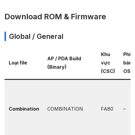
Download ROM & Firmware
Global / General
Khu
Phiê
AP / PDA Build
Loại file
vực
bản
(Binary)
(CSC)
OS
Combination
COMBINATION
FA80
–