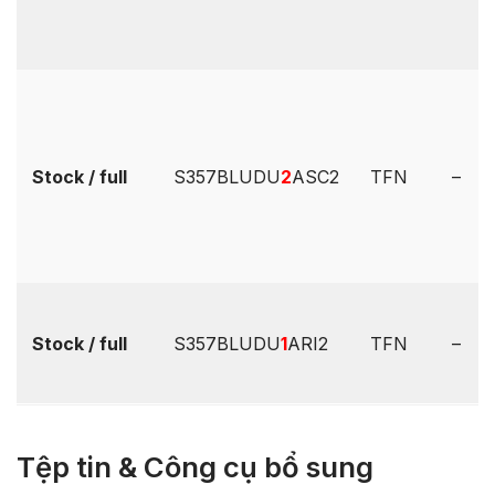
Stock / full
S357BLUDU
2
ASC2
TFN
–
Stock / full
S357BLUDU
1
ARI2
TFN
–
Tệp tin & Công cụ bổ sung