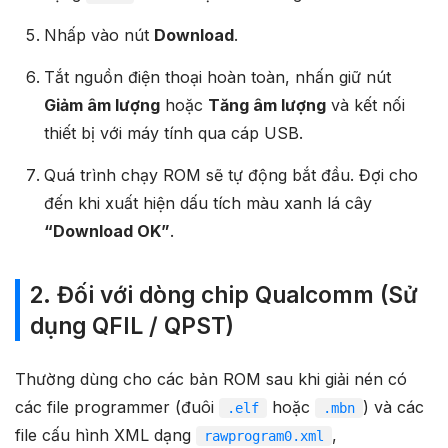
Nhấp vào nút
Download
.
Tắt nguồn điện thoại hoàn toàn, nhấn giữ nút
Giảm âm lượng
hoặc
Tăng âm lượng
và kết nối
thiết bị với máy tính qua cáp USB.
Quá trình chạy ROM sẽ tự động bắt đầu. Đợi cho
đến khi xuất hiện dấu tích màu xanh lá cây
“Download OK”
.
2. Đối với dòng chip Qualcomm (Sử
dụng QFIL / QPST)
Thường dùng cho các bản ROM sau khi giải nén có
các file programmer (đuôi
hoặc
) và các
.elf
.mbn
file cấu hình XML dạng
,
rawprogram0.xml