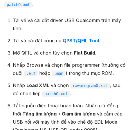
.
patch0.xml
Tải về và cài đặt driver USB Qualcomm trên máy
tính.
Tải và cài đặt công cụ
QPST/QFIL Tool
.
Mở QFIL và chọn tùy chọn
Flat Build
.
Nhấp Browse và chọn file programmer (thường có
đuôi
hoặc
) trong thư mục ROM.
.elf
.mbn
Nhấp
Load XML
và chọn
, sau
rawprogram0.xml
đó chọn tiếp
.
patch0.xml
Tắt nguồn điện thoại hoàn toàn. Nhấn giữ đồng
thời
Tăng âm lượng + Giảm âm lượng
và cắm cáp
USB nối với máy tính để vào chế độ EDL Mode
(Qualcomm HS-USB QDLoader 9008).