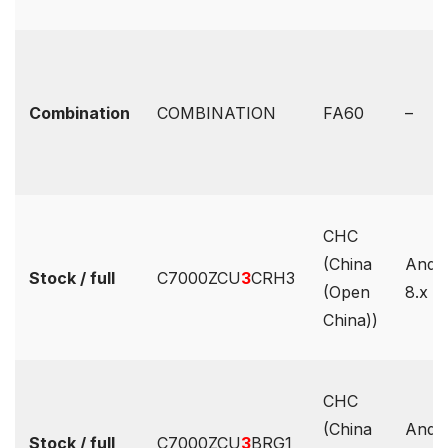
Combination
COMBINATION
FA60
–
CHC
(China
Andro
Stock / full
C7000ZCU
3
CRH3
(Open
8.x
China))
CHC
(China
Andro
Stock / full
C7000ZCU
3
BRG1