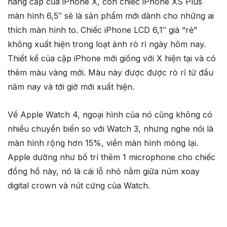
nâng cấp của iPhone X, còn chiếc iPhone XS Plus
màn hình 6,5″ sẽ là sản phẩm mới dành cho những ai
thích màn hình to. Chiếc iPhone LCD 6,1″ giá “rẻ”
không xuất hiện trong loạt ảnh rò rỉ ngày hôm nay.
Thiết kế của cặp iPhone mới giống với X hiện tại và có
thêm màu vàng mới. Màu này được được rò rỉ từ đầu
năm nay và tới giờ mới xuất hiện.
Về Apple Watch 4, ngoại hình của nó cũng không có
nhiều chuyển biến so với Watch 3, nhưng nghe nói là
màn hình rộng hơn 15%, viền màn hình mỏng lại.
Apple dường như bố trí thêm 1 microphone cho chiếc
đồng hồ này, nó là cái lỗ nhỏ nằm giữa núm xoay
digital crown và nút cứng của Watch.