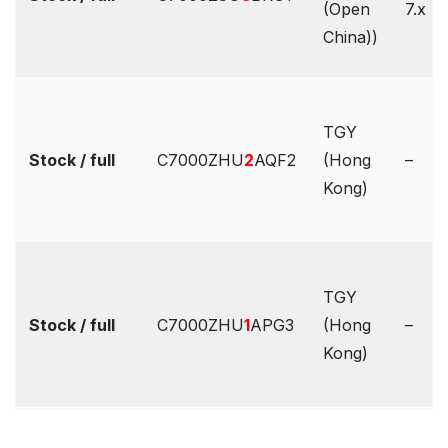
(Open
7.x
China))
TGY
Stock / full
C7000ZHU
2
AQF2
(Hong
–
Kong)
TGY
Stock / full
C7000ZHU
1
APG3
(Hong
–
Kong)