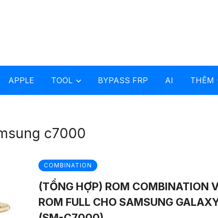
APPLE
TOOL
BYPASS FRP
AI
THÊM
amsung c7000
COMBINATION
(TỔNG HỢP) ROM COMBINATION 
ROM FULL CHO SAMSUNG GALAXY
(SM-C7000)