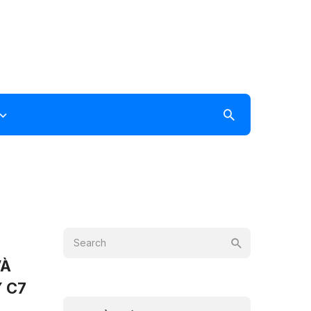
VÀ
 C7