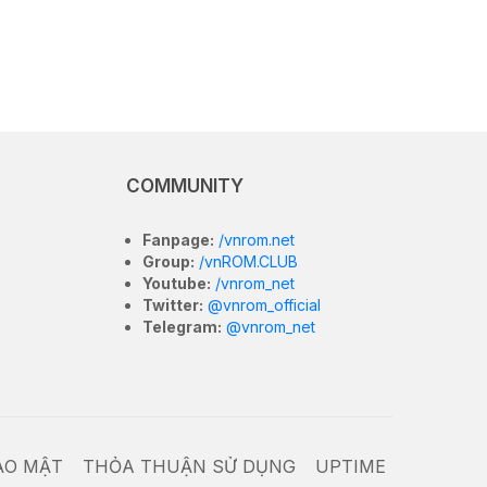
COMMUNITY
Fanpage:
/vnrom.net
Group:
/vnROM.CLUB
Youtube:
/vnrom_net
Twitter:
@vnrom_official
Telegram:
@vnrom_net
ẢO MẬT
THỎA THUẬN SỬ DỤNG
UPTIME