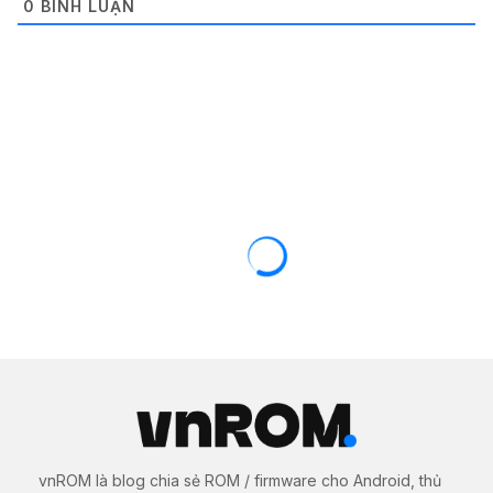
0
BÌNH LUẬN
CÁC DÒNG MÁY KHÁC
ROM / FIRMWARE
Rom gốc RUU (zip) cứu máy cho HTC
One E8 (M8TL)
12/07/2018
2906 views
0
Tại đây bạn có thể tải về bộ file ROM gốc (Stock
Firmware) chính thức mới nhất cho
gốc RUU zip cứu
máy cho HTC One E8 M8TL
. Các file này cực kỳ cần