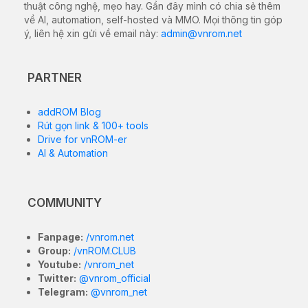
thiết để khắc phục các sự cố phần mềm, sửa lỗi treo
logo (bootloop), nâng cấp/hạ cấp hệ điều hành hoặc
khôi phục thiết bị về trạng thái nhà sản xuất.
5-inch Super LCD3, 1080 x 1920
Màn hình
pixels
Qualcomm Snapdragon 801
Vi xử lý
(MSM8974AC), Quad-core 2.5
(Chip)
GHz Krait 400
Bộ nhớ
2GB RAM / 16GB ROM
(RAM/ROM)
(expandable via microSDXC)
Hệ điều
Android 4.4.2 KitKat, Sense 6 UI