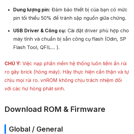
Dung lượng pin:
Đảm bảo thiết bị của bạn có mức
pin tối thiểu 50% để tránh sập nguồn giữa chừng.
USB Driver & Công cụ:
Cài đặt driver phù hợp cho
máy tính và chuẩn bị sẵn công cụ flash (Odin, SP
Flash Tool, QFIL… ).
CHÚ Ý:
Việc nạp phần mềm hệ thống luôn tiềm ẩn rủi
ro gây brick (hỏng máy). Hãy thực hiện cẩn thận và tự
chịu mọi rủi ro. vnROM không chịu trách nhiệm đối
với các hư hỏng phát sinh.
Download ROM & Firmware
Global / General