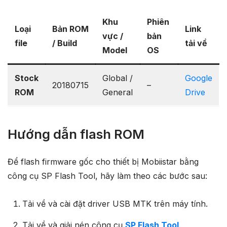
Khu
Phiên
Loại
Bản ROM
Link
vực /
bản
file
/ Build
tải về
Model
OS
Stock
Global /
Google
20180715
–
ROM
General
Drive
Hướng dẫn flash ROM
Để flash firmware gốc cho thiết bị Mobiistar bằng
công cụ SP Flash Tool, hãy làm theo các bước sau:
Tải về và cài đặt driver USB MTK trên máy tính.
Tải về và giải nén công cụ
SP Flash Tool
.