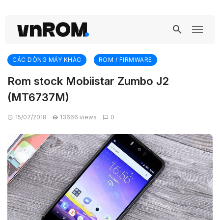
CÁC DÒNG MÁY KHÁC
ROM / FIRMWARE
Rom stock Mobiistar Zumbo J2
(MT6737M)
15/07/2018
13666 views
0