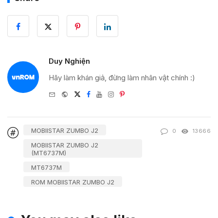
Duy Nghiện
Hãy làm khán giả, đừng làm nhân vật chính :)
e-
Website
Twitter
Facebook
Youtube
Instagram
Pinterest
mail
MOBIISTAR ZUMBO J2
0
13666
MOBIISTAR ZUMBO J2
(MT6737M)
MT6737M
ROM MOBIISTAR ZUMBO J2