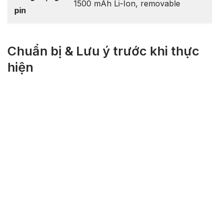
(Chip)
SC7715 (Cortex-A7)
Bộ nhớ
512MB RAM / 4GB ROM
(RAM/ROM)
Hệ điều
Android 4.4.2 KitKat
hành
Dung lượng
1500 mAh Li-Ion, removable
pin
Chuẩn bị & Lưu ý trước khi thực
hiện
Sao lưu dữ liệu:
Quá trình chạy ROM sẽ xóa sạch