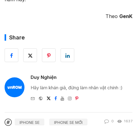
Theo
GenK
Share
Duy Nghiện
Hãy làm khán giả, đừng làm nhân vật chính :)
e-
Website
Twitter
Facebook
Youtube
Instagram
Pinterest
mail
0
1637
IPHONE SE
IPHONE SE MỚI