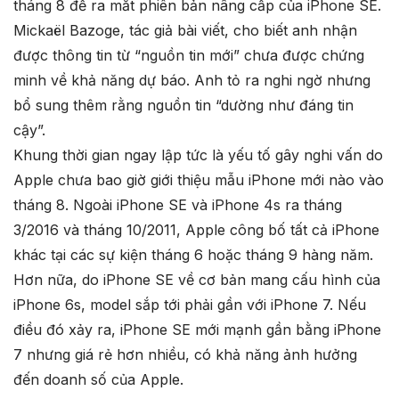
tháng 8 để ra mắt phiên bản nâng cấp của iPhone SE.
Mickaël Bazoge, tác giả bài viết, cho biết anh nhận
được thông tin từ “nguồn tin mới” chưa được chứng
minh về khả năng dự báo. Anh tỏ ra nghi ngờ nhưng
bổ sung thêm rằng nguồn tin “dường như đáng tin
cậy”.
Khung thời gian ngay lập tức là yếu tố gây nghi vấn do
Apple chưa bao giờ giới thiệu mẫu iPhone mới nào vào
tháng 8. Ngoài iPhone SE và iPhone 4s ra tháng
3/2016 và tháng 10/2011, Apple công bố tất cả iPhone
khác tại các sự kiện tháng 6 hoặc tháng 9 hàng năm.
Hơn nữa, do iPhone SE về cơ bản mang cấu hình của
iPhone 6s, model sắp tới phải gần với iPhone 7. Nếu
điều đó xảy ra, iPhone SE mới mạnh gần bằng iPhone
7 nhưng giá rẻ hơn nhiều, có khả năng ảnh hưởng
đến doanh số của Apple.