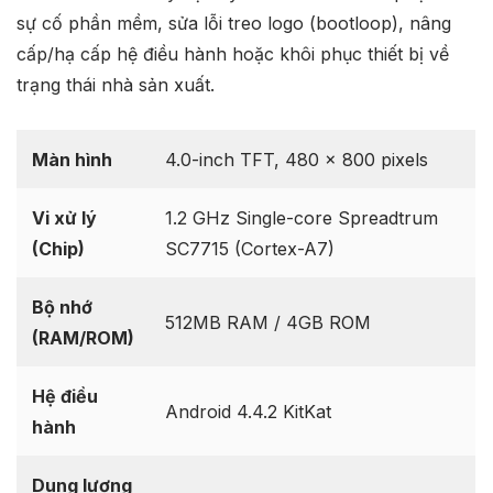
Tại đây bạn có thể tải về bộ file ROM gốc (Stock
Firmware) chính thức mới nhất cho
[TỔNG HỢP] ROM
COMBINATION CHO SAMSUNG GALAXY V SM-
G313x
. Các file này cực kỳ cần thiết để khắc phục các
sự cố phần mềm, sửa lỗi treo logo (bootloop), nâng
cấp/hạ cấp hệ điều hành hoặc khôi phục thiết bị về
trạng thái nhà sản xuất.
Màn hình
4.0-inch TFT, 480 x 800 pixels
Vi xử lý
1.2 GHz Single-core Spreadtrum