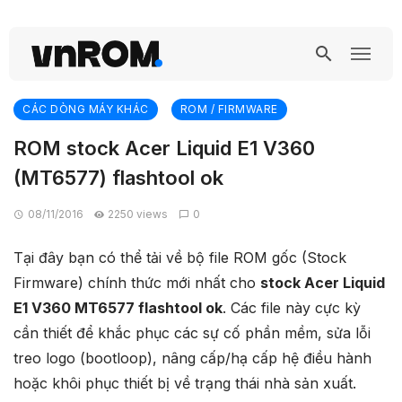
CÁC DÒNG MÁY KHÁC
ROM / FIRMWARE
ROM stock Acer Liquid E1 V360
(MT6577) flashtool ok
08/11/2016
2250 views
0
Tại đây bạn có thể tải về bộ file ROM gốc (Stock
Firmware) chính thức mới nhất cho
stock Acer Liquid
E1 V360 MT6577 flashtool ok
. Các file này cực kỳ
cần thiết để khắc phục các sự cố phần mềm, sửa lỗi
treo logo (bootloop), nâng cấp/hạ cấp hệ điều hành
hoặc khôi phục thiết bị về trạng thái nhà sản xuất.