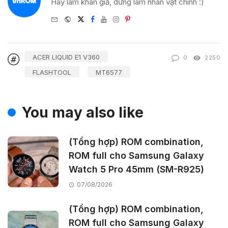
Hãy làm khán giả, đừng làm nhân vật chính :)
e-
Website
Twitter
Facebook
Youtube
Instagram
Pinterest
mail
ACER LIQUID E1 V360
0
2250
FLASHTOOL
MT6577
You may also like
(Tổng hợp) ROM combination,
ROM full cho Samsung Galaxy
Watch 5 Pro 45mm (SM-R925)
07/08/2026
(Tổng hợp) ROM combination,
ROM full cho Samsung Galaxy