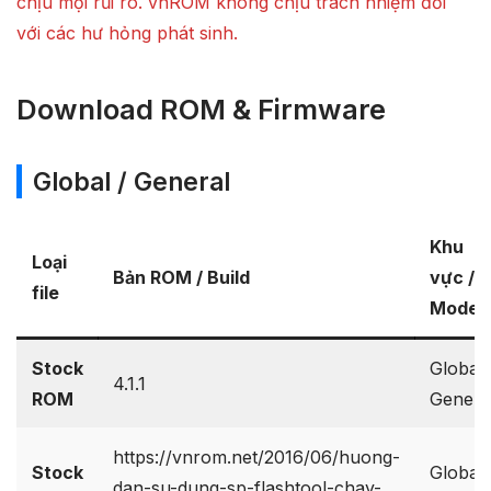
chịu mọi rủi ro. vnROM không chịu trách nhiệm đối
với các hư hỏng phát sinh.
Download ROM & Firmware
Global / General
Khu
Loại
Bản ROM / Build
vực /
file
Model
Stock
Global 
4.1.1
ROM
Genera
https://vnrom.net/2016/06/huong-
Stock
Global 
dan-su-dung-sp-flashtool-chay-