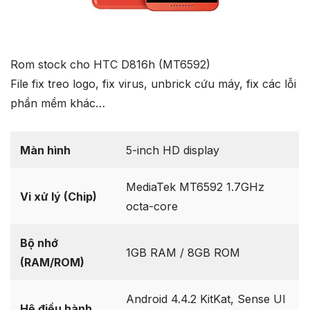
Rom stock cho HTC D816h (MT6592)
File fix treo logo, fix virus, unbrick cứu máy, fix các lỗi
phần mềm khác…
Màn hình
5-inch HD display
MediaTek MT6592 1.7GHz
Vi xử lý (Chip)
octa-core
Bộ nhớ
1GB RAM / 8GB ROM
(RAM/ROM)
Android 4.4.2 KitKat, Sense UI
Hệ điều hành