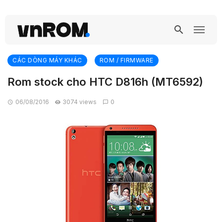
CÁC DÒNG MÁY KHÁC
ROM / FIRMWARE
Rom stock cho HTC D816h (MT6592)
06/08/2016
3074 views
0