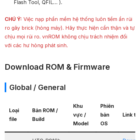
Flash Tool, QFIL… ).
CHÚ Ý:
Việc nạp phần mềm hệ thống luôn tiềm ẩn rủi
ro gây brick (hỏng máy). Hãy thực hiện cẩn thận và tự
chịu mọi rủi ro. vnROM không chịu trách nhiệm đối
với các hư hỏng phát sinh.
Download ROM & Firmware
Global / General
Khu
Phiên
Loại
Bản ROM /
vực /
bản
Link tả
file
Build
Model
OS