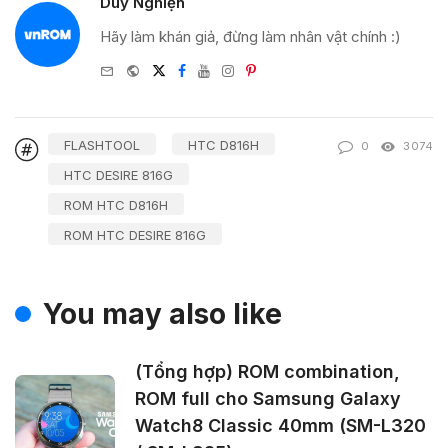
Duy Nghiện
Hãy làm khán giả, đừng làm nhân vật chính :)
e-
Website
Twitter
Facebook
Youtube
Instagram
Pinterest
mail
FLASHTOOL
HTC D816H
0
3074
HTC DESIRE 816G
ROM HTC D816H
ROM HTC DESIRE 816G
You may also like
(Tổng hợp) ROM combination,
ROM full cho Samsung Galaxy
Watch8 Classic 40mm (SM-L320