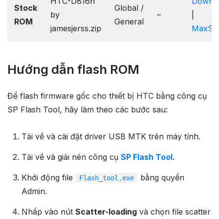
HTC-D816h
Downl
Stock
Global /
by
–
|
ROM
General
jamesjerss.zip
MaxSp
Hướng dẫn flash ROM
Để flash firmware gốc cho thiết bị HTC bằng công cụ
SP Flash Tool, hãy làm theo các bước sau:
Tải về và cài đặt driver USB MTK trên máy tính.
Tải về và giải nén công cụ
SP Flash Tool
.
Khởi động file
bằng quyền
Flash_tool.exe
Admin.
Nhấp vào nút
Scatter-loading
và chọn file scatter