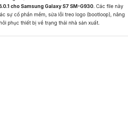
d 6.0.1 cho Samsung Galaxy S7 SM-G930
. Các file này
ác sự cố phần mềm, sửa lỗi treo logo (bootloop), nâng
i phục thiết bị về trạng thái nhà sản xuất.
per AMOLED, 2560×1440 (Quad HD), Corning Gorilla
napdragon 820 (USA/China) / Samsung Exynos 8890
l)
32GB or 64GB ROM (expandable via microSD up to
GB)
.1 Marshmallow (upgradable to Android 8.0 Oreo),
I