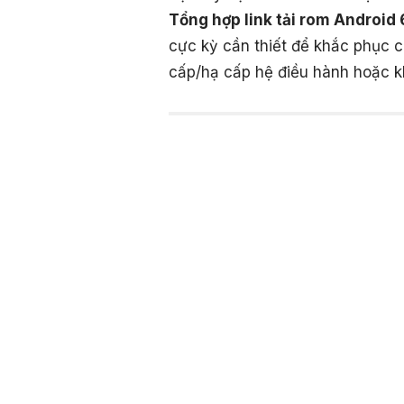
Tổng hợp link tải rom Androi
cực kỳ cần thiết để khắc phục c
cấp/hạ cấp hệ điều hành hoặc khô
5.1-inch Su
Màn hình
Glass 4
Qualcomm S
Vi xử lý (Chip)
Octa (Globa
Bộ nhớ
4GB RAM / 
(RAM/ROM)
200GB/256
Android 6.0
Hệ điều hành
TouchWiz U