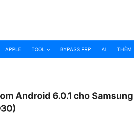
APPLE
TOOL
BYPASS FRP
AI
THÊM
 rom Android 6.0.1 cho Samsung
930)