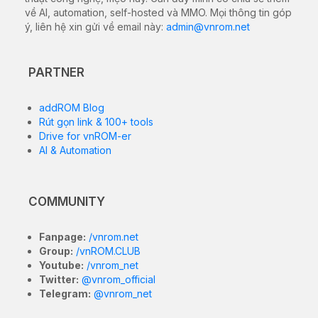
về AI, automation, self-hosted và MMO. Mọi thông tin góp
ý, liên hệ xin gửi về email này:
admin@vnrom.net
PARTNER
addROM Blog
Rút gọn link & 100+ tools
Drive for vnROM-er
AI & Automation
COMMUNITY
Fanpage:
/vnrom.net
Group:
/vnROM.CLUB
Youtube:
/vnrom_net
Twitter:
@vnrom_official
Telegram:
@vnrom_net