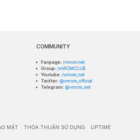
COMMUNITY
Fanpage:
/vnrom.net
Group:
/vnROM.CLUB
Youtube:
/vnrom_net
Twitter:
@vnrom_official
Telegram:
@vnrom_net
ẢO MẬT
THỎA THUẬN SỬ DỤNG
UPTIME