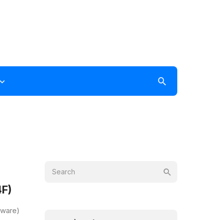
4F)
mware)