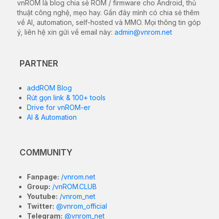
vnROM là blog chia sẻ ROM / firmware cho Android, thủ
thuật công nghệ, mẹo hay. Gần đây mình có chia sẻ thêm
về AI, automation, self-hosted và MMO. Mọi thông tin góp
ý, liên hệ xin gửi về email này:
admin@vnrom.net
PARTNER
addROM Blog
Rút gọn link & 100+ tools
Drive for vnROM-er
AI & Automation
COMMUNITY
Fanpage:
/vnrom.net
Group:
/vnROM.CLUB
Youtube:
/vnrom_net
Twitter:
@vnrom_official
Telegram:
@vnrom_net