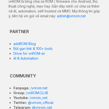
vnROM là blog chia sẻ ROM / firmware cho Android, thủ
thuật công nghệ, mẹo hay. Gần đây mình có chia sẻ thêm
về AI, automation, self-hosted và MMO. Mọi thông tin góp
ý, liên hệ xin gửi về email này:
admin@vnrom.net
PARTNER
addROM Blog
Rút gọn link & 100+ tools
Drive for vnROM-er
AI & Automation
COMMUNITY
Fanpage:
/vnrom.net
Group:
/vnROM.CLUB
Youtube:
/vnrom_net
Twitter:
@vnrom_official
Telegram:
@vnrom_net