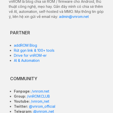
vnROM là blog chia sẻ ROM / firmware cho Android, thủ
thuật công nghệ, mẹo hay. Gần đây mình có chia sẻ thêm
về AI, automation, self-hosted và MMO. Mọi thông tin góp
ý, liên hệ xin gửi về email này:
admin@vnrom.net
PARTNER
addROM Blog
Rút gọn link & 100+ tools
Drive for vnROM-er
AI & Automation
COMMUNITY
Fanpage:
/vnrom.net
Group:
/vnROM.CLUB
Youtube:
/vnrom_net
Twitter:
@vnrom_official
Telegram:
@vnrom_net