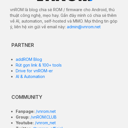
vnROM là blog chia sẻ ROM / firmware cho Android, thủ
thuật công nghệ, mẹo hay. Gần đây mình có chia sẻ thêm
về AI, automation, self-hosted và MMO. Mọi thông tin góp
ý, liên hệ xin gửi về email này:
admin@vnrom.net
PARTNER
addROM Blog
Rút gọn link & 100+ tools
Drive for vnROM-er
AI & Automation
COMMUNITY
Fanpage:
/vnrom.net
Group:
/vnROM.CLUB
Youtube:
/vnrom_net