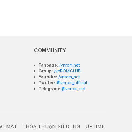
COMMUNITY
Fanpage:
/vnrom.net
Group:
/vnROM.CLUB
Youtube:
/vnrom_net
Twitter:
@vnrom_official
Telegram:
@vnrom_net
ẢO MẬT
THỎA THUẬN SỬ DỤNG
UPTIME