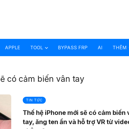
APPLE
TOOL
BYPASS FRP
AI
THÊM
sẽ có cảm biến vân tay
TIN TỨC
Thế hệ iPhone mới sẽ có cảm biến 
tay, ăng ten ẩn và hỗ trợ VR từ vide