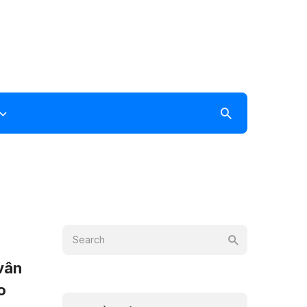
vân
o