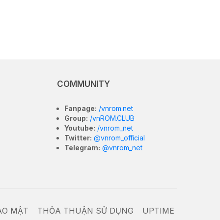
COMMUNITY
Fanpage:
/vnrom.net
Group:
/vnROM.CLUB
Youtube:
/vnrom_net
Twitter:
@vnrom_official
Telegram:
@vnrom_net
ẢO MẬT
THỎA THUẬN SỬ DỤNG
UPTIME