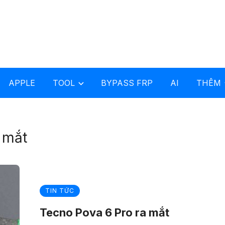
APPLE
TOOL
BYPASS FRP
AI
THÊM
 mắt
TIN TỨC
Tecno Pova 6 Pro ra mắt