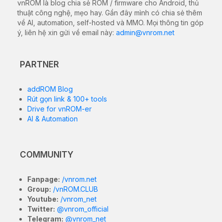
vnROM là blog chia sẻ ROM / firmware cho Android, thủ
thuật công nghệ, mẹo hay. Gần đây mình có chia sẻ thêm
về AI, automation, self-hosted và MMO. Mọi thông tin góp
ý, liên hệ xin gửi về email này:
admin@vnrom.net
PARTNER
addROM Blog
Rút gọn link & 100+ tools
Drive for vnROM-er
AI & Automation
COMMUNITY
Fanpage:
/vnrom.net
Group:
/vnROM.CLUB
Youtube:
/vnrom_net
Twitter:
@vnrom_official
Telegram:
@vnrom_net