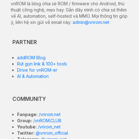
vnROM là blog chia sẻ ROM / firmware cho Android, thủ
thuật công nghệ, mẹo hay. Gần đây mình có chia sẻ thêm
về AI, automation, self-hosted và MMO. Mọi thông tin góp
ý, liên hệ xin gửi về email này:
admin@vnrom.net
PARTNER
addROM Blog
Rút gọn link & 100+ tools
Drive for vnROM-er
AI & Automation
COMMUNITY
Fanpage:
/vnrom.net
Group:
/vnROM.CLUB
Youtube:
/vnrom_net
Twitter:
@vnrom_official