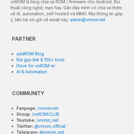
vnROM là blog chia sẻ ROM / firmware cho Android, thủ
thuật công nghệ, mẹo hay. Gần đây mình có chia sẻ thêm
về AI, automation, self-hosted và MMO. Mọi thông tin góp
ý, liên hệ xin gửi về email này:
admin@vnrom.net
PARTNER
addROM Blog
Rút gọn link & 100+ tools
Drive for vnROM-er
AI & Automation
COMMUNITY
Fanpage:
/vnrom.net
Group:
/vnROM.CLUB
Youtube:
/vnrom_net
Twitter:
@vnrom_official
Telegram:
@vnrom_net