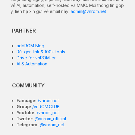
về AI, automation, self-hosted và MMO. Mọi thông tin góp
ý, liên hệ xin gửi về email này:
admin@vnrom.net
PARTNER
addROM Blog
Rút gọn link & 100+ tools
Drive for vnROM-er
AI & Automation
COMMUNITY
Fanpage:
/vnrom.net
Group:
/vnROM.CLUB
Youtube:
/vnrom_net
Twitter:
@vnrom_official
Telegram:
@vnrom_net