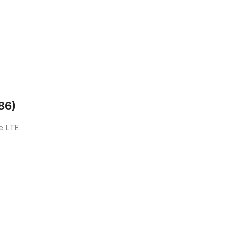
86)
re LTE