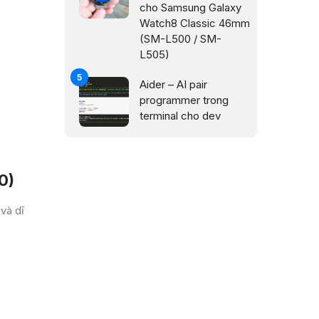
cho Samsung Galaxy
Watch8 Classic 46mm
(SM-L500 / SM-
L505)
Aider – AI pair
programmer trong
terminal cho dev
0)
và dĩ