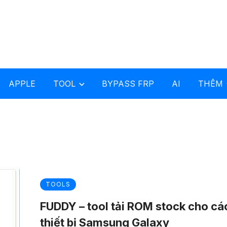
APPLE
TOOL
BYPASS FRP
AI
THÊM
TOOLS
FUDDY – tool tải ROM stock cho cá
thiết bị Samsung Galaxy