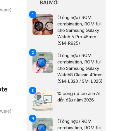
BÀI MỚI
mware)
(Tổng hợp) ROM
combination, ROM full
cho Samsung Galaxy
Watch 5 Pro 45mm
(SM-R925)
(Tổng hợp) ROM
combination, ROM full
cho Samsung Galaxy
Watch8 Classic 40mm
(SM-L320 / SM-L325)
ote
10 công cụ tạo ảnh AI
dẫn đầu năm 2026
mware)
(Tổng hợp) ROM
combination, ROM full