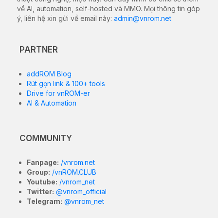
về AI, automation, self-hosted và MMO. Mọi thông tin góp
ý, liên hệ xin gửi về email này:
admin@vnrom.net
PARTNER
addROM Blog
Rút gọn link & 100+ tools
Drive for vnROM-er
AI & Automation
COMMUNITY
Fanpage:
/vnrom.net
Group:
/vnROM.CLUB
Youtube:
/vnrom_net
Twitter:
@vnrom_official
Telegram:
@vnrom_net