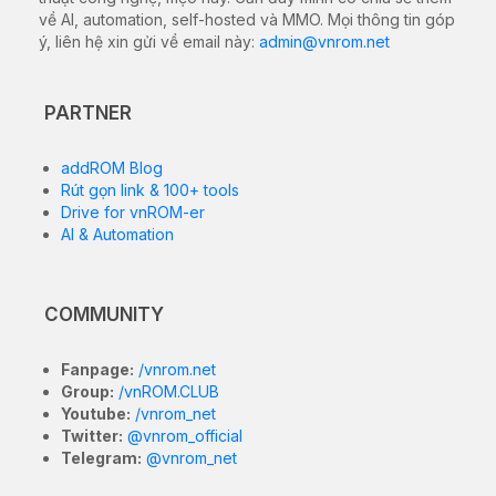
về AI, automation, self-hosted và MMO. Mọi thông tin góp
ý, liên hệ xin gửi về email này:
admin@vnrom.net
PARTNER
addROM Blog
Rút gọn link & 100+ tools
Drive for vnROM-er
AI & Automation
COMMUNITY
Fanpage:
/vnrom.net
Group:
/vnROM.CLUB
Youtube:
/vnrom_net
Twitter:
@vnrom_official
Telegram:
@vnrom_net