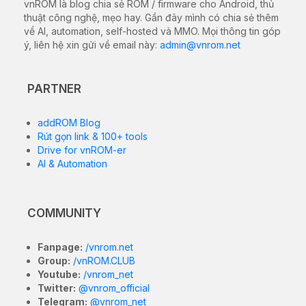
vnROM là blog chia sẻ ROM / firmware cho Android, thủ
thuật công nghệ, mẹo hay. Gần đây mình có chia sẻ thêm
về AI, automation, self-hosted và MMO. Mọi thông tin góp
ý, liên hệ xin gửi về email này:
admin@vnrom.net
PARTNER
addROM Blog
Rút gọn link & 100+ tools
Drive for vnROM-er
AI & Automation
COMMUNITY
Fanpage:
/vnrom.net
Group:
/vnROM.CLUB
Youtube:
/vnrom_net
Twitter:
@vnrom_official
Telegram:
@vnrom_net