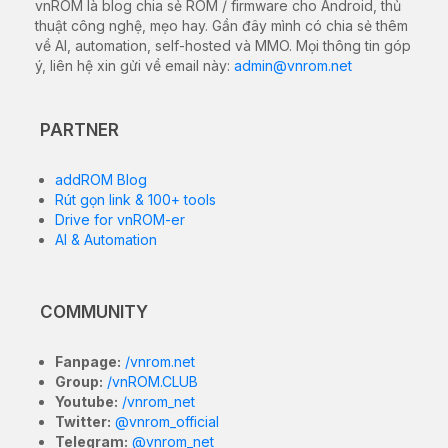
vnROM là blog chia sẻ ROM / firmware cho Android, thủ
thuật công nghệ, mẹo hay. Gần đây mình có chia sẻ thêm
về AI, automation, self-hosted và MMO. Mọi thông tin góp
ý, liên hệ xin gửi về email này:
admin@vnrom.net
PARTNER
addROM Blog
Rút gọn link & 100+ tools
Drive for vnROM-er
AI & Automation
COMMUNITY
Fanpage:
/vnrom.net
Group:
/vnROM.CLUB
Youtube:
/vnrom_net
Twitter:
@vnrom_official
Telegram:
@vnrom_net