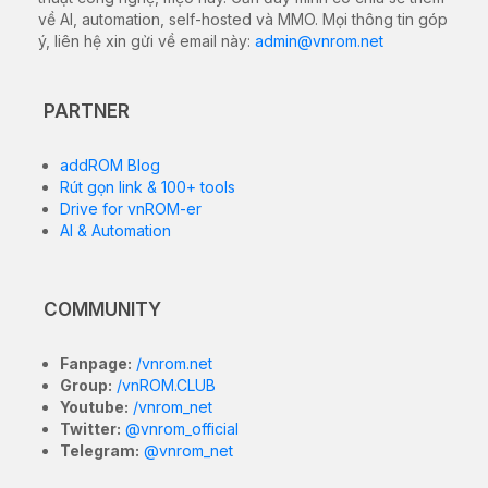
về AI, automation, self-hosted và MMO. Mọi thông tin góp
ý, liên hệ xin gửi về email này:
admin@vnrom.net
PARTNER
addROM Blog
Rút gọn link & 100+ tools
Drive for vnROM-er
AI & Automation
COMMUNITY
Fanpage:
/vnrom.net
Group:
/vnROM.CLUB
Youtube:
/vnrom_net
Twitter:
@vnrom_official
Telegram:
@vnrom_net