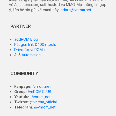
về AI, automation, self-hosted và MMO. Mọi thông tin góp
ý, liên hệ xin gửi về email này:
admin@vnrom.net
PARTNER
addROM Blog
Rút gọn link & 100+ tools
Drive for vnROM-er
AI & Automation
COMMUNITY
Fanpage:
/vnrom.net
Group:
/vnROM.CLUB
Youtube:
/vnrom_net
Twitter:
@vnrom_official
Telegram:
@vnrom_net