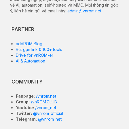
về AI, automation, self-hosted và MMO. Mọi thông tin góp
ý, liên hệ xin gửi về email này:
admin@vnrom.net
PARTNER
addROM Blog
Rút gọn link & 100+ tools
Drive for vnROM-er
AI & Automation
COMMUNITY
Fanpage:
/vnrom.net
Group:
/vnROM.CLUB
Youtube:
/vnrom_net
Twitter:
@vnrom_official
Telegram:
@vnrom_net