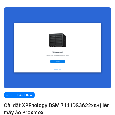
SELF HOSTING
Cài đặt XPEnology DSM 7.1.1 (DS3622xs+) lên
máy ảo Proxmox