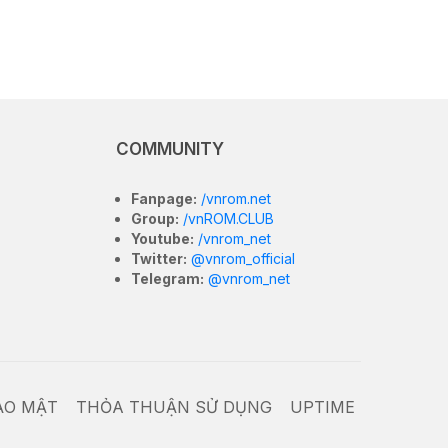
COMMUNITY
Fanpage:
/vnrom.net
Group:
/vnROM.CLUB
Youtube:
/vnrom_net
Twitter:
@vnrom_official
Telegram:
@vnrom_net
ẢO MẬT
THỎA THUẬN SỬ DỤNG
UPTIME