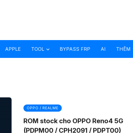
APPLE
TOOL
BYPASS FRP
AI
THÊM
OPPO / REALME
ROM stock cho OPPO Reno4 5G
(PDPM00 / CPH2091 / PDPT00)