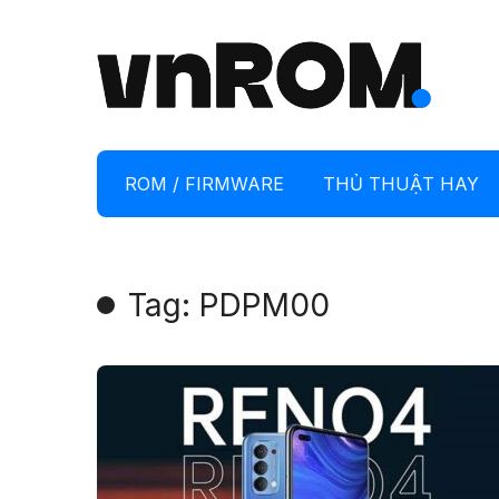
ROM / FIRMWARE
THỦ THUẬT HAY
Tag: PDPM00