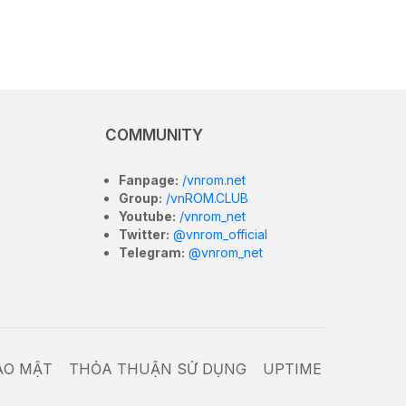
COMMUNITY
Fanpage:
/vnrom.net
Group:
/vnROM.CLUB
Youtube:
/vnrom_net
Twitter:
@vnrom_official
Telegram:
@vnrom_net
ẢO MẬT
THỎA THUẬN SỬ DỤNG
UPTIME