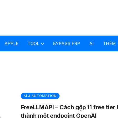
APPLE
TOOL
BYPASS FRP
AI
THÊM
AI & AUTOMATION
FreeLLMAPI – Cách gộp 11 free tier
thành một endpoint OpenAI