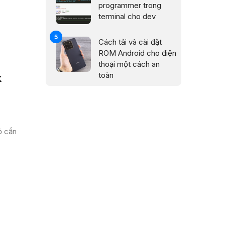
programmer trong
terminal cho dev
Cách tải và cài đặt
ROM Android cho điện
thoại một cách an
toàn
k
ỏ cần