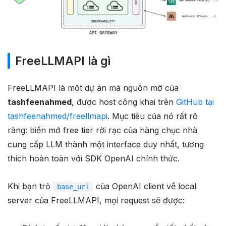
FreeLLMAPI là gì
FreeLLMAPI là một dự án mã nguồn mở của
tashfeenahmed
, được host công khai trên
GitHub tại
tashfeenahmed/freellmapi
. Mục tiêu của nó rất rõ
ràng: biến mớ free tier rời rạc của hàng chục nhà
cung cấp LLM thành một interface duy nhất, tương
thích hoàn toàn với SDK OpenAI chính thức.
Khi bạn trỏ
của OpenAI client về local
base_url
server của FreeLLMAPI, mọi request sẽ được: