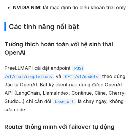
NVIDIA NIM
: tắt mặc định do điều khoản trial only
Các tính năng nổi bật
Tương thích hoàn toàn với hệ sinh thái
OpenAI
FreeLLMAPI cài đặt endpoint
POST
và
theo đúng
/v1/chat/completions
GET /v1/models
đặc tả OpenAI. Bất kỳ client nào dùng được OpenAI
API (LangChain, LlamaIndex, Continue, Cline, Cherry-
Studio…) chỉ cần đổi
là chạy ngay, không
base_url
sửa code.
Router thông minh với failover tự động