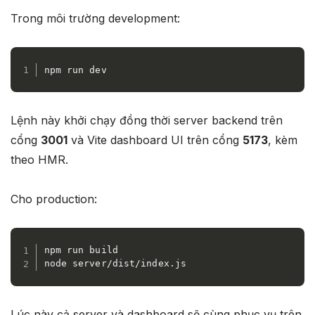
Trong môi trường development:
npm run dev
Lệnh này khởi chạy đồng thời server backend trên
cổng
3001
và Vite dashboard UI trên cổng
5173
, kèm
theo HMR.
Cho production:
npm run build

node server/dist/index.js
Lúc này cả server và dashboard sẽ cùng phục vụ trên