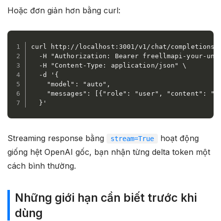
Hoặc đơn giản hơn bằng curl:
curl http://localhost:3001/v1/chat/completions \
  -H "Authorization: Bearer freellmapi-your-unif
  -H "Content-Type: application/json" \

  -d '{

    "model": "auto",

    "messages": [{"role": "user", "content": "hi
  }'
Streaming response bằng
hoạt động
stream=True
giống hệt OpenAI gốc, bạn nhận từng delta token một
cách bình thường.
Những giới hạn cần biết trước khi
dùng