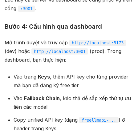
cổng
.
:3001
Bước 4: Cấu hình qua dashboard
Mở trình duyệt và truy cập
http://localhost:5173
(dev) hoặc
(prod). Trong
http://localhost:3001
dashboard, bạn thực hiện:
Vào trang
Keys
, thêm API key cho từng provider
mà bạn đã đăng ký free tier
Vào
Fallback Chain
, kéo thả để sắp xếp thứ tự ưu
tiên các model
Copy unified API key (dạng
) ở
freellmapi-...
header trang Keys