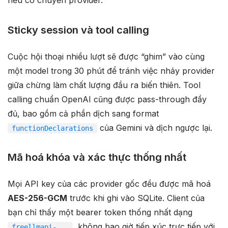
nếu có chuyển provider.
Sticky session và tool calling
Cuộc hội thoại nhiều lượt sẽ được “ghim” vào cùng
một model trong 30 phút để tránh việc nhảy provider
giữa chừng làm chất lượng đầu ra biến thiên. Tool
calling chuẩn OpenAI cũng được pass-through đầy
đủ, bao gồm cả phần dịch sang format
của Gemini và dịch ngược lại.
functionDeclarations
Mã hoá khóa và xác thực thống nhất
Mọi API key của các provider gốc đều được mã hoá
AES-256-GCM
trước khi ghi vào SQLite. Client của
bạn chỉ thấy một bearer token thống nhất dạng
, không bao giờ tiếp xúc trực tiếp với
freellmapi-...