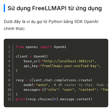
Sử dụng FreeLLMAPI từ ứng dụng
Dưới đây là ví dụ gọi từ Python bằng SDK OpenAI
chính thức:
from
 openai 
import
 OpenAI

client 
=
 OpenAI
(
    base_url
=
"http://localhost:3001/v1"
,
    api_key
=
"freellmapi-your-unified-key"
,
)
resp 
=
 client
.
chat
.
completions
.
create
(
    model
=
"auto"
,
# để router tự chọn, hoặc ch
    messages
=
[
{
"role"
:
"user"
,
"content"
:
"Tóm 
)
print
(
resp
.
choices
[
0
]
.
message
.
content
)