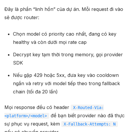
Đây là phần “linh hồn” của dự án. Mỗi request đi vào
sẽ được router:
Chọn model có priority cao nhất, đang có key
healthy và còn dưới mọi rate cap
Decrypt key tạm thời trong memory, gọi provider
SDK
Nếu gặp 429 hoặc 5xx, đưa key vào cooldown
ngắn và retry với model tiếp theo trong fallback
chain (tối đa 20 lần)
Mọi response đều có header
X-Routed-Via:
để bạn biết provider nào đã thực
<platform>/<model>
sự phục vụ request, kèm
X-Fallback-Attempts: N