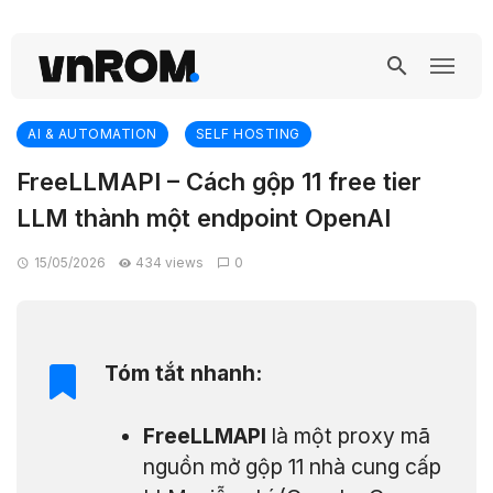
AI & AUTOMATION
SELF HOSTING
FreeLLMAPI – Cách gộp 11 free tier
LLM thành một endpoint OpenAI
15/05/2026
434 views
0
Tóm tắt nhanh:
FreeLLMAPI
là một proxy mã
nguồn mở gộp 11 nhà cung cấp