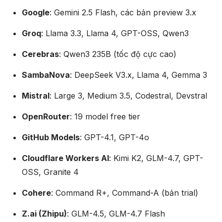
Google
: Gemini 2.5 Flash, các bản preview 3.x
Groq
: Llama 3.3, Llama 4, GPT-OSS, Qwen3
Cerebras
: Qwen3 235B (tốc độ cực cao)
SambaNova
: DeepSeek V3.x, Llama 4, Gemma 3
Mistral
: Large 3, Medium 3.5, Codestral, Devstral
OpenRouter
: 19 model free tier
GitHub Models
: GPT-4.1, GPT-4o
Cloudflare Workers AI
: Kimi K2, GLM-4.7, GPT-
OSS, Granite 4
Cohere
: Command R+, Command-A (bản trial)
Z.ai (Zhipu)
: GLM-4.5, GLM-4.7 Flash