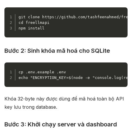
git clone https://github.com/tashfeenahmed/freel
cd freellmapi

npm install
Bước 2: Sinh khóa mã hoá cho SQLite
cp .env.example .env

echo "ENCRYPTION_KEY=$(node -e "console.log(req
Khóa 32-byte này được dùng để mã hoá toàn bộ API
key lưu trong database.
Bước 3: Khởi chạy server và dashboard