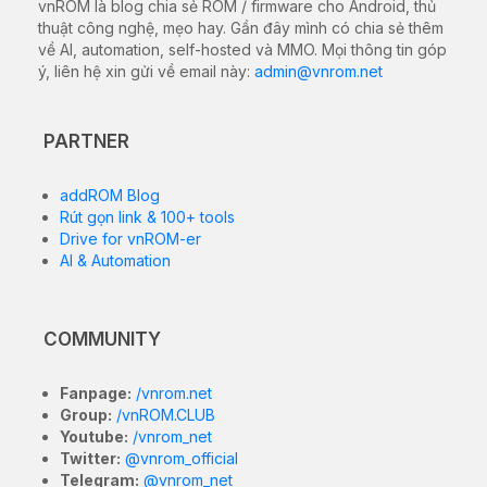
vnROM là blog chia sẻ ROM / firmware cho Android, thủ
thuật công nghệ, mẹo hay. Gần đây mình có chia sẻ thêm
về AI, automation, self-hosted và MMO. Mọi thông tin góp
ý, liên hệ xin gửi về email này:
admin@vnrom.net
PARTNER
addROM Blog
Rút gọn link & 100+ tools
Drive for vnROM-er
AI & Automation
COMMUNITY
Fanpage:
/vnrom.net
Group:
/vnROM.CLUB
Youtube:
/vnrom_net
Twitter:
@vnrom_official
Telegram:
@vnrom_net