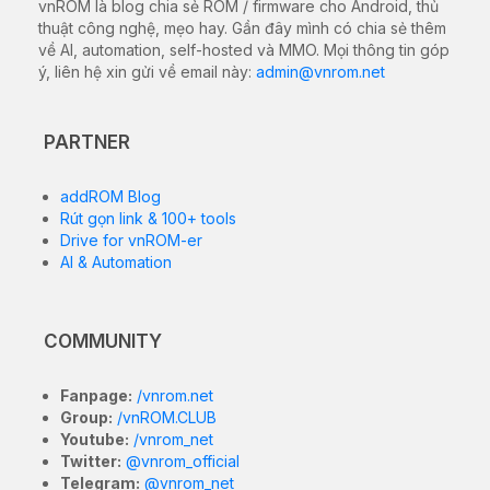
vnROM là blog chia sẻ ROM / firmware cho Android, thủ
thuật công nghệ, mẹo hay. Gần đây mình có chia sẻ thêm
về AI, automation, self-hosted và MMO. Mọi thông tin góp
ý, liên hệ xin gửi về email này:
admin@vnrom.net
PARTNER
addROM Blog
Rút gọn link & 100+ tools
Drive for vnROM-er
AI & Automation
COMMUNITY
Fanpage:
/vnrom.net
Group:
/vnROM.CLUB
Youtube:
/vnrom_net
Twitter:
@vnrom_official
Telegram:
@vnrom_net