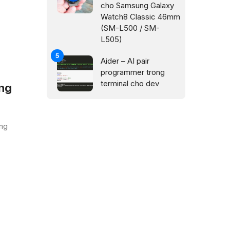
cho Samsung Galaxy
Watch8 Classic 46mm
(SM-L500 / SM-
L505)
Aider – AI pair
programmer trong
terminal cho dev
êng
ạng