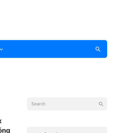
x
hóng