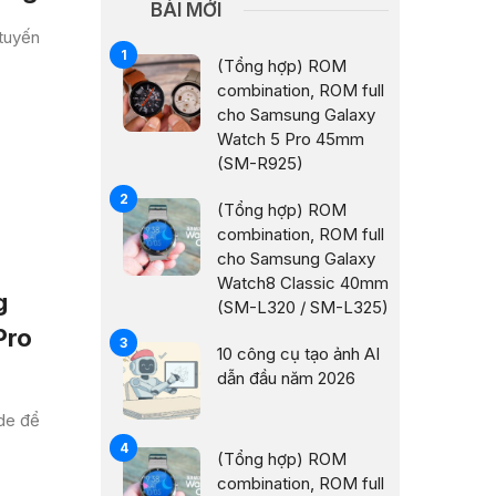
BÀI MỚI
 tuyến
(Tổng hợp) ROM
combination, ROM full
cho Samsung Galaxy
Watch 5 Pro 45mm
(SM-R925)
(Tổng hợp) ROM
combination, ROM full
cho Samsung Galaxy
Watch8 Classic 40mm
g
(SM-L320 / SM-L325)
Pro
10 công cụ tạo ảnh AI
dẫn đầu năm 2026
ode để
(Tổng hợp) ROM
combination, ROM full