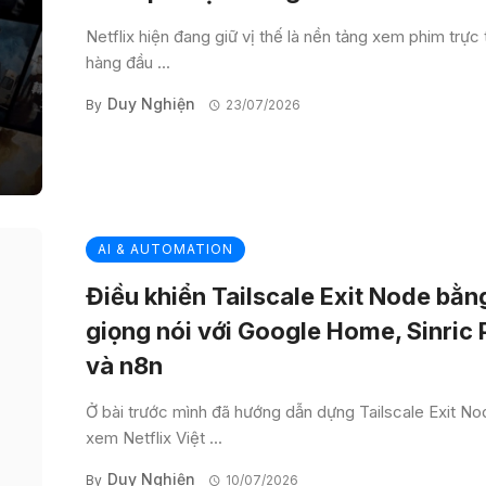
Netflix hiện đang giữ vị thế là nền tảng xem phim trực
hàng đầu ...
Duy Nghiện
By
23/07/2026
AI & AUTOMATION
Điều khiển Tailscale Exit Node bằn
giọng nói với Google Home, Sinric 
và n8n
Ở bài trước mình đã hướng dẫn dựng Tailscale Exit N
xem Netflix Việt ...
Duy Nghiện
By
10/07/2026