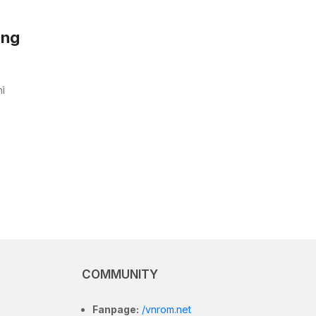
òng
hì
COMMUNITY
Fanpage:
/vnrom.net