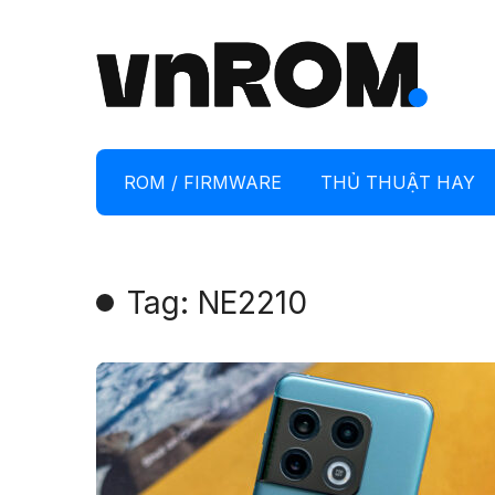
ROM / FIRMWARE
THỦ THUẬT HAY
Tag: NE2210