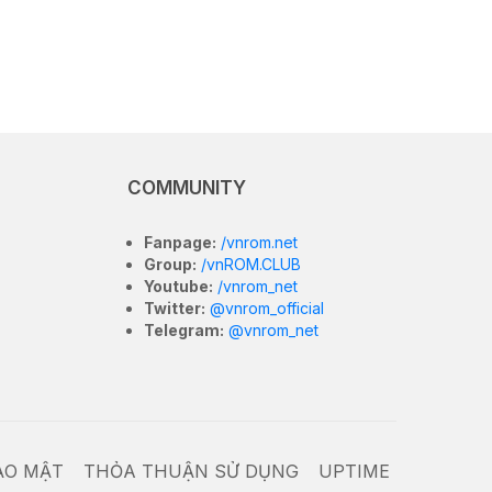
COMMUNITY
Fanpage:
/vnrom.net
Group:
/vnROM.CLUB
Youtube:
/vnrom_net
Twitter:
@vnrom_official
Telegram:
@vnrom_net
ẢO MẬT
THỎA THUẬN SỬ DỤNG
UPTIME