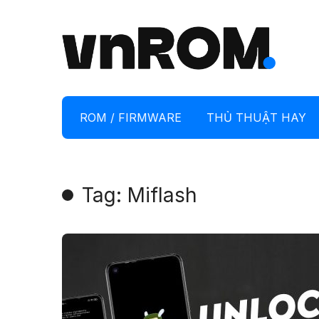
ROM / FIRMWARE
THỦ THUẬT HAY
Tag: Miflash