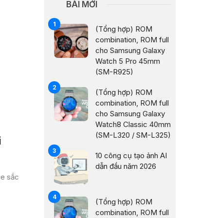
BÀI MỚI
(Tổng hợp) ROM
combination, ROM full
cho Samsung Galaxy
Watch 5 Pro 45mm
(SM-R925)
(Tổng hợp) ROM
combination, ROM full
cho Samsung Galaxy
Watch8 Classic 40mm
(SM-L320 / SM-L325)
i
10 công cụ tạo ảnh AI
dẫn đầu năm 2026
ne sắc
(Tổng hợp) ROM
combination, ROM full