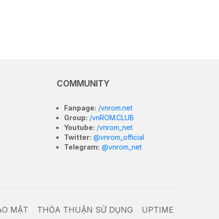
COMMUNITY
Fanpage:
/vnrom.net
Group:
/vnROM.CLUB
Youtube:
/vnrom_net
Twitter:
@vnrom_official
Telegram:
@vnrom_net
ẢO MẬT
THỎA THUẬN SỬ DỤNG
UPTIME