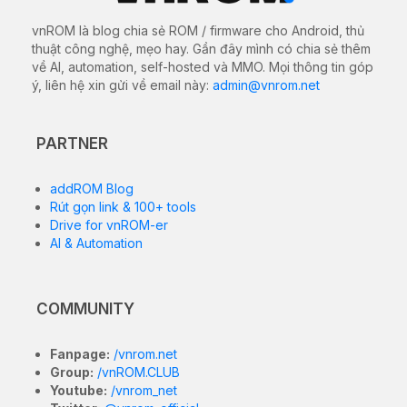
vnROM là blog chia sẻ ROM / firmware cho Android, thủ
thuật công nghệ, mẹo hay. Gần đây mình có chia sẻ thêm
về AI, automation, self-hosted và MMO. Mọi thông tin góp
ý, liên hệ xin gửi về email này:
admin@vnrom.net
PARTNER
addROM Blog
Rút gọn link & 100+ tools
Drive for vnROM-er
AI & Automation
COMMUNITY
Fanpage:
/vnrom.net
Group:
/vnROM.CLUB
Youtube:
/vnrom_net