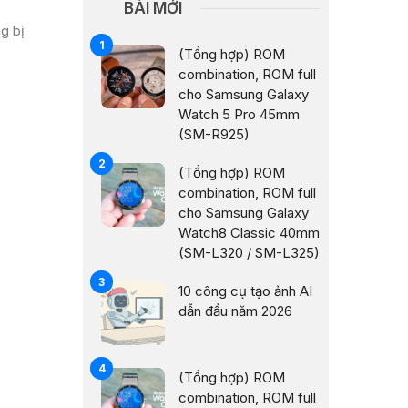
BÀI MỚI
g bị
(Tổng hợp) ROM
combination, ROM full
cho Samsung Galaxy
Watch 5 Pro 45mm
(SM-R925)
(Tổng hợp) ROM
combination, ROM full
cho Samsung Galaxy
Watch8 Classic 40mm
(SM-L320 / SM-L325)
10 công cụ tạo ảnh AI
dẫn đầu năm 2026
(Tổng hợp) ROM
combination, ROM full