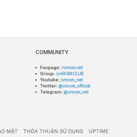
COMMUNITY
Fanpage:
/vnrom.net
Group:
/vnROM.CLUB
Youtube:
/vnrom_net
Twitter:
@vnrom_official
Telegram:
@vnrom_net
ẢO MẬT
THỎA THUẬN SỬ DỤNG
UPTIME