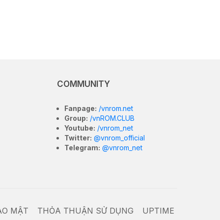
COMMUNITY
Fanpage:
/vnrom.net
Group:
/vnROM.CLUB
Youtube:
/vnrom_net
Twitter:
@vnrom_official
Telegram:
@vnrom_net
ẢO MẬT
THỎA THUẬN SỬ DỤNG
UPTIME