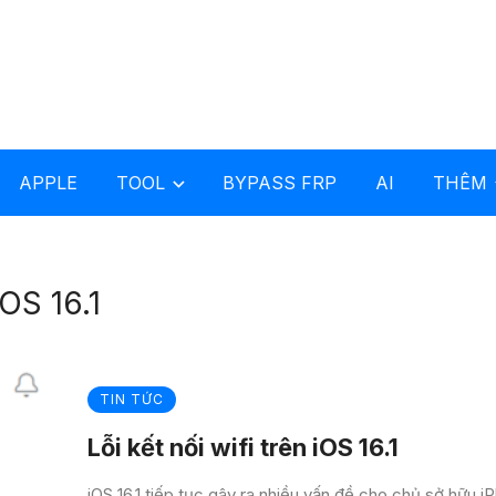
APPLE
TOOL
BYPASS FRP
AI
THÊM
iOS 16.1
TIN TỨC
Lỗi kết nối wifi trên iOS 16.1
iOS 16.1 tiếp tục gây ra nhiều vấn đề cho chủ sở hữu i